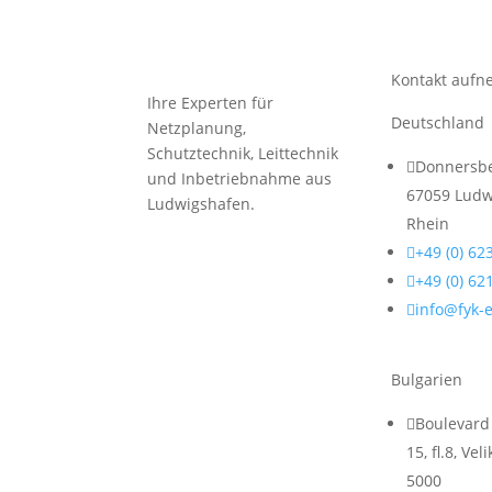
Kontakt auf
Ihre Experten für
Deutschland
Netzplanung,
Schutztechnik, Leittechnik

Donnersbe
und Inbetriebnahme aus
67059 Ludw
Ludwigshafen.
Rhein

+49 (0) 62

+49 (0) 62

info@fyk-
Bulgarien

Boulevard 
15, fl.8, Ve
5000