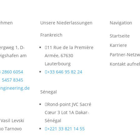
nehmen
Unsere Niederlassungen
Navigation
Frankreich
Startseite
Karriere
rgweg 1, D-

11 Rue de la Première
Partner-Netzw
igshafen am
Armée, 67630
Lauterbourg
Kontakt aufn
3 2860 6054

+33 646 95 82 24
1 5457 8345
engineering.de
Sénegal

Rond-point JVC Sacré
Cœur 3 Lot 1A Dakar-
Vasil Levski
Sénégal
liko Tarnovo

+221 33 821 14 55