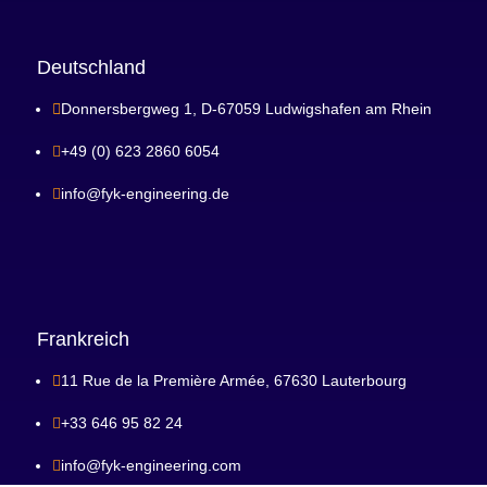
Deutschland
Donnersbergweg 1, D-67059 Ludwigshafen am Rhein

+49 (0) 623 2860 6054

info@fyk-engineering.de

Frankreich
11 Rue de la Première Armée, 67630 Lauterbourg

+33 646 95 82 24

info@fyk-engineering.com
