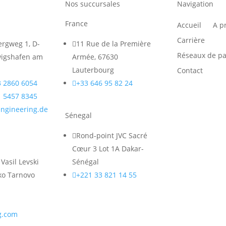
Nos succursales
Navigation
France
Accueil
A p
Carrière
rgweg 1, D-

11 Rue de la Première
Réseaux de pa
igshafen am
Armée, 67630
Lauterbourg
Contact
3 2860 6054

+33 646 95 82 24
1 5457 8345
engineering.de
Sénegal

Rond-point JVC Sacré
Cœur 3 Lot 1A Dakar-
Vasil Levski
Sénégal
liko Tarnovo

+221 33 821 14 55
g.com