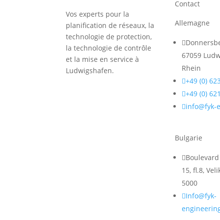
Contact
Vos experts pour la
Allemagne
planification de réseaux, la
technologie de protection,

Donnersbe
la technologie de contrôle
67059 Ludw
et la mise en service à
Rhein
Ludwigshafen.

+49 (0) 62

+49 (0) 62

info@fyk-
Bulgarie

Boulevard 
15, fl.8, Ve
5000

Info@fyk-
engineerin