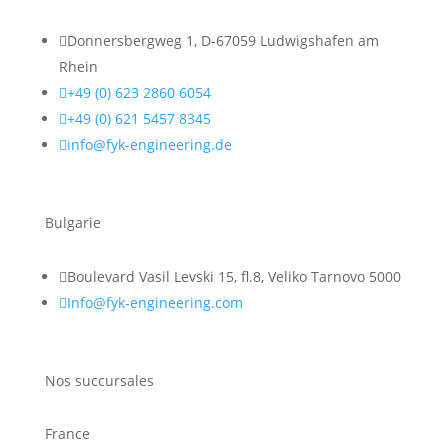

Donnersbergweg 1, D-67059 Ludwigshafen am
Rhein

+49 (0) 623 2860 6054

+49 (0) 621 5457 8345

info@fyk-engineering.de
Bulgarie

Boulevard Vasil Levski 15, fl.8, Veliko Tarnovo 5000

Info@fyk-engineering.com
Nos succursales
France